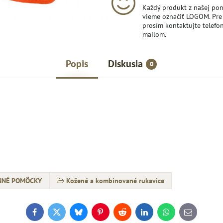
Každý produkt z našej po
vieme označiť LOGOM. Pre 
prosím kontaktujte telefon
mailom.
Popis
Diskusia
0
ANNÉ POMÔCKY
Kožené a kombinované rukavice
Facebook
Twitter
Bluesky
Pinterest
Reddit
LinkedIn
WhatsApp
E-