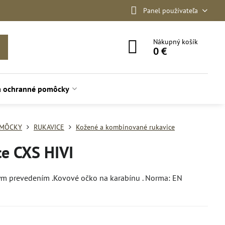
Panel používateľa
Nákupný košík
0 €
a ochranné pomôcky
OMÔCKY
RUKAVICE
Kožené a kombinované rukavice
ce CXS HIVI
ým prevedením .Kovové očko na karabínu . Norma: EN