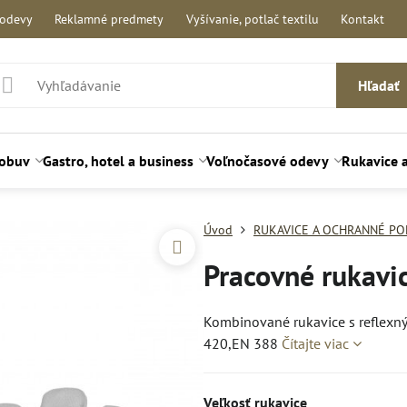
 odevy
Reklamné predmety
Vyšívanie, potlač textilu
Kontakt
Hľadať
 obuv
Gastro, hotel a business
Voľnočasové odevy
Rukavice 
Úvod
RUKAVICE A OCHRANNÉ P
Pracovné rukavi
Kombinované rukavice s reflexn
420,EN 388
Čítajte viac
Veľkosť rukavice