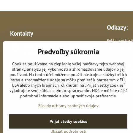
Odkazy:
Kontakty
Reklamný texti
Bratislavská 87, Most pri Bratislave -
Reklamné pre
Predvoľby súkromia
predajňa
Vlastná výroba 
Cookies používame na zlepšenie vašej návštevy tejto webovej
+421 948 278 364
stránky, analýzu jej výkonnosti a zhromažďovanie údajov o jej
používaní. Na tento účel môžeme použiť nástroje a služby tretích
astik​@astik​.sk
strán a zhromaždené údaje sa môžu preniesť k partnerom v EÚ,
USA alebo iných krajinách. Kliknutím na „Prijať všetky cookies“
vyjadrujete svoj súhlas s týmto spracovaním. Nižšie môžete nájsť
obchod​@astik​.sk
podrobné informácie alebo upraviť svoje preferencie.
Zásady ochrany osobných údajov
Prijať všetky cookies
Ukázať podrobnosti