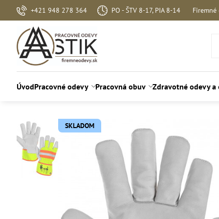
+421 948 278 364
PO - ŠTV 8-17, PIA 8-14
Firemné
Úvod
Pracovné odevy
Pracovná obuv
Zdravotné odevy a
SKLADOM