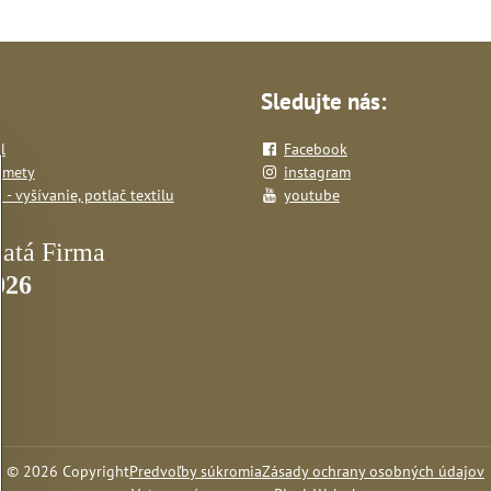
mail
Sledujte nás:
l
Facebook
dmety
instagram
- vyšívanie, potlač textilu
youtube
©
2026
Copyright
Predvoľby súkromia
Zásady ochrany osobných údajov