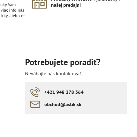
nuky Vám
našej predajni
viac info nás
icky, alebo e-
Potrebujete poradiť?
Neváhajte nás kontaktovať:
+421 948 278 364
obchod​​@astik​​.sk