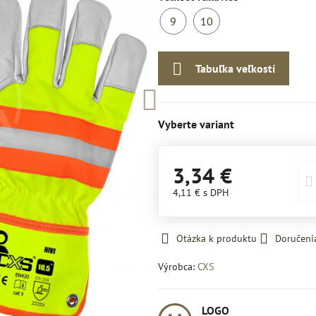
9
10
Dodanie
Dodanie
7-
7-
Tabuľka veľkostí
10
10
dní
dní
Vyberte variant
3,34 €
4,11 €
s DPH
Otázka k produktu
Doručeni
Výrobca:
CXS
LOGO