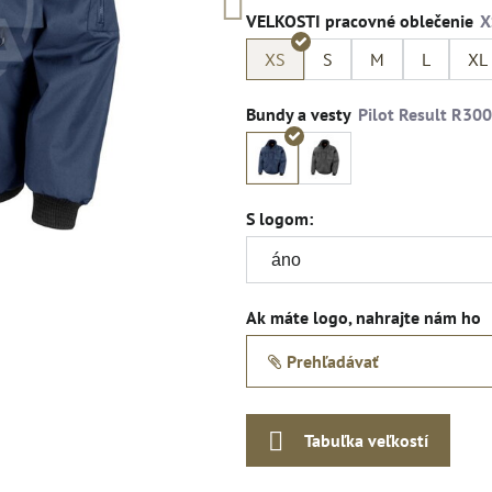
VELKOSTI pracovné oblečenie
XS
S
M
L
XL
Bundy a vesty
S logom:
Ak máte logo, nahrajte nám ho
Prehľadávať
Tabuľka veľkostí