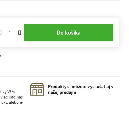
Do košíka
a
Produkty si môžete vyskúšať aj v
nuky Vám
našej predajni
viac info nás
icky, alebo e-