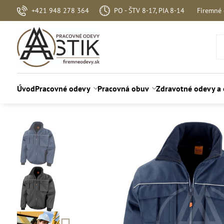
+421 948 278 364
PO - ŠTV 8-17, PIA 8-14
Firemné
Úvod
Pracovné odevy
Pracovná obuv
Zdravotné odevy a