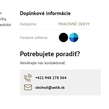
Doplnkové informácie
r
čky,
Kategória:
PRACOVNÉ ODEVY
astické
Farebné odtiene:
Potrebujete poradiť?
Neváhajte nás kontaktovať:
+421 948 278 364
obchod​​@astik​​.sk