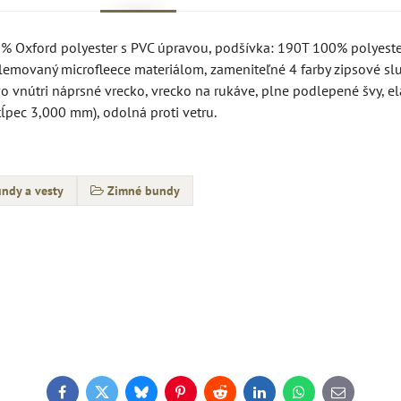
0% Oxford polyester s PVC úpravou, podšívka: 190T 100% polyeste
c lemovaný microfleece materiálom, zameniteľné 4 farby zipsové slu
 vnútri náprsné vrecko, vrecko na rukáve, plne podlepené švy, el
ĺpec 3,000 mm), odolná proti vetru.
ndy a vesty
Zimné bundy
Facebook
Twitter
Bluesky
Pinterest
Reddit
LinkedIn
WhatsApp
E-