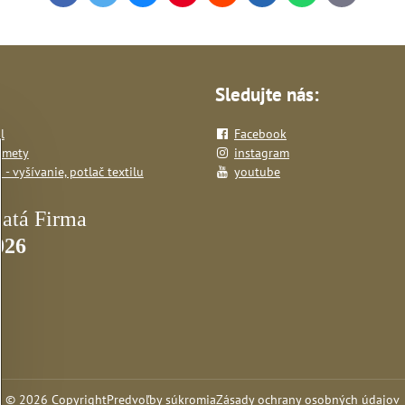
mail
Sledujte nás:
l
Facebook
dmety
instagram
- vyšívanie, potlač textilu
youtube
©
2026
Copyright
Predvoľby súkromia
Zásady ochrany osobných údajov