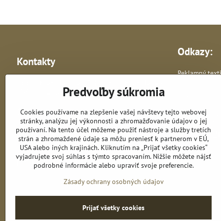
Odkazy:
Kontakty
Reklamný texti
Bratislavská 87, Most pri Bratislave -
Reklamné pre
Predvoľby súkromia
predajňa
Vlastná výroba 
Cookies používame na zlepšenie vašej návštevy tejto webovej
+421 948 278 364
stránky, analýzu jej výkonnosti a zhromažďovanie údajov o jej
používaní. Na tento účel môžeme použiť nástroje a služby tretích
astik​@astik​.sk
strán a zhromaždené údaje sa môžu preniesť k partnerom v EÚ,
USA alebo iných krajinách. Kliknutím na „Prijať všetky cookies“
vyjadrujete svoj súhlas s týmto spracovaním. Nižšie môžete nájsť
obchod​@astik​.sk
podrobné informácie alebo upraviť svoje preferencie.
Zásady ochrany osobných údajov
Prijať všetky cookies