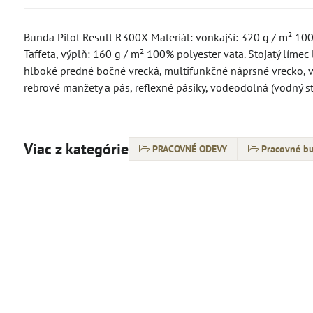
Bunda Pilot Result R300X Materiál: vonkajší: 320 g / m² 10
Taffeta, výplň: 160 g / m² 100% polyester vata. Stojatý líme
hlboké predné bočné vrecká, multifunkčné náprsné vrecko, vo
rebrové manžety a pás, reflexné pásiky, vodeodolná (vodný st
Viac z kategórie
PRACOVNÉ ODEVY
Pracovné bu