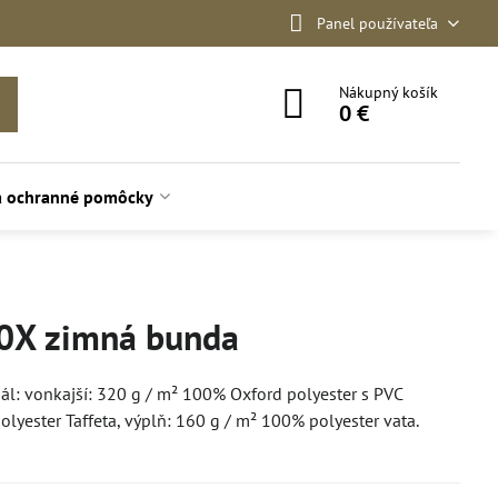
Panel používateľa
Nákupný košík
0 €
a ochranné pomôcky
00X zimná bunda
ál: vonkajší: 320 g / m² 100% Oxford polyester s PVC
yester Taffeta, výplň: 160 g / m² 100% polyester vata.