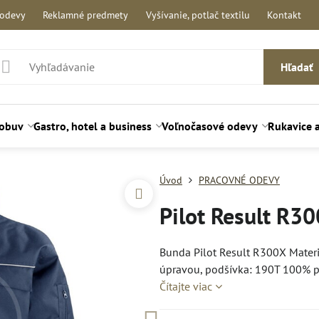
 odevy
Reklamné predmety
Vyšívanie, potlač textilu
Kontakt
Hľadať
 obuv
Gastro, hotel a business
Voľnočasové odevy
Rukavice 
Úvod
PRACOVNÉ ODEVY
Pilot Result R3
Bunda Pilot Result R300X Materi
úpravou, podšívka: 190T 100% pol
Čítajte viac