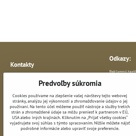
Odkazy:
Kontakty
Reklamný texti
Bratislavská 87, Most pri Bratislave -
Reklamné pre
Predvoľby súkromia
predajňa
Vlastná výroba 
Cookies používame na zlepšenie vašej návštevy tejto webovej
+421 948 278 364
stránky, analýzu jej výkonnosti a zhromažďovanie údajov o jej
používaní. Na tento účel môžeme použiť nástroje a služby tretích
astik​@astik​.sk
strán a zhromaždené údaje sa môžu preniesť k partnerom v EÚ,
USA alebo iných krajinách. Kliknutím na „Prijať všetky cookies“
vyjadrujete svoj súhlas s týmto spracovaním. Nižšie môžete nájsť
obchod​@astik​.sk
podrobné informácie alebo upraviť svoje preferencie.