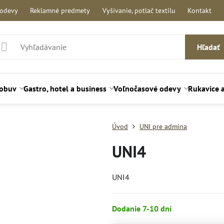
 odevy
Reklamné predmety
Vyšívanie, potlač textilu
Kontakt
Hľadať
 obuv
Gastro, hotel a business
Voľnočasové odevy
Rukavice 
Úvod
UNI pre admina
UNI4
UNI4
Dodanie 7-10 dní