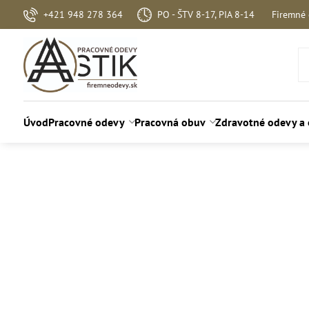
+421 948 278 364
PO - ŠTV 8-17, PIA 8-14
Firemné
Úvod
Pracovné odevy
Pracovná obuv
Zdravotné odevy a