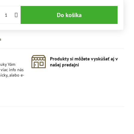
Do košíka
a
Produkty si môžete vyskúšať aj v
nuky Vám
našej predajni
viac info nás
icky, alebo e-