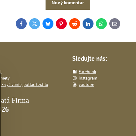
Nový komentár
Facebook
Twitter
Bluesky
Pinterest
Reddit
LinkedIn
WhatsApp
E-
mail
Sledujte nás:
l
Facebook
dmety
instagram
- vyšívanie, potlač textilu
youtube