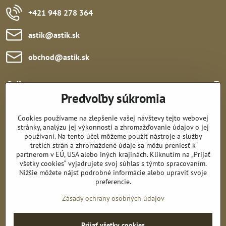
+421 948 278 364
astik​@astik​.sk
obchod​@astik​.sk
Odkazy:
Predvoľby súkromia
Cookies používame na zlepšenie vašej návštevy tejto webovej
stránky, analýzu jej výkonnosti a zhromažďovanie údajov o jej
používaní. Na tento účel môžeme použiť nástroje a služby
tretích strán a zhromaždené údaje sa môžu preniesť k
Sledujte nás:
partnerom v EÚ, USA alebo iných krajinách. Kliknutím na „Prijať
všetky cookies“ vyjadrujete svoj súhlas s týmto spracovaním.
Nižšie môžete nájsť podrobné informácie alebo upraviť svoje
Všetko k nákupu:
preferencie.
Zásady ochrany osobných údajov
Prijať všetky cookies
©
2026
Copyright