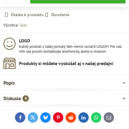
Otázka k produktu
Doručenia
Výrobca:
Sols
LOGO
Každý produkt z našej ponuky Vám vieme označiť LOGOM. Pre viac
info nás prosím kontaktujte telefonicky, alebo e-mailom.
Produkty si môžete vyskúšať aj v našej predajni
Popis
Diskusia
0
Facebook
Twitter
Bluesky
Pinterest
Reddit
LinkedIn
WhatsApp
E-
mail