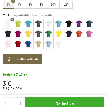
2Y
4Y
6Y
8Y
10Y
12Y
Tricka
Tabuľka veľkostí
Dodanie 7-10 dní
3 €
3,69 €
s DPH
Do košíka