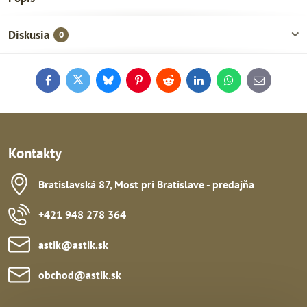
Diskusia
0
Facebook
Twitter
Bluesky
Pinterest
Reddit
LinkedIn
WhatsApp
E-
mail
Kontakty
Bratislavská 87, Most pri Bratislave - predajňa
+421 948 278 364
astik​@astik​.sk
obchod​@astik​.sk