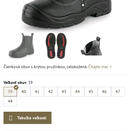
Členková obuv s krytou pružinkou, celokožená.
Čítajte viac
Veľkosť obuv
39
40
41
42
43
44
45
46
47
48
Tabuľka veľkostí