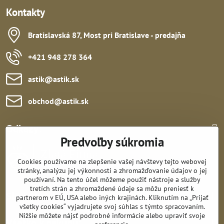
Kontakty
Bratislavská 87, Most pri Bratislave - predajňa
+421 948 278 364
astik​@astik​.sk
obchod​@astik​.sk
Odkazy:
Predvoľby súkromia
Cookies používame na zlepšenie vašej návštevy tejto webovej
stránky, analýzu jej výkonnosti a zhromažďovanie údajov o jej
používaní. Na tento účel môžeme použiť nástroje a služby
tretích strán a zhromaždené údaje sa môžu preniesť k
Sledujte nás:
partnerom v EÚ, USA alebo iných krajinách. Kliknutím na „Prijať
všetky cookies“ vyjadrujete svoj súhlas s týmto spracovaním.
Nižšie môžete nájsť podrobné informácie alebo upraviť svoje
Všetko k nákupu: