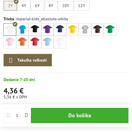
2Y
4Y
6Y
8Y
10Y
12Y
Tricka
Tabuľka veľkostí
Dodanie 7-10 dní
4,36 €
5,36 €
s DPH
Do košíka