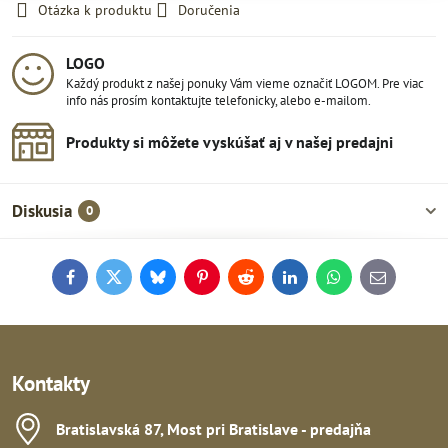
Otázka k produktu
Doručenia
LOGO
Každý produkt z našej ponuky Vám vieme označiť LOGOM. Pre viac
info nás prosím kontaktujte telefonicky, alebo e-mailom.
Produkty si môžete vyskúšať aj v našej predajni
Diskusia
0
Facebook
Twitter
Bluesky
Pinterest
Reddit
LinkedIn
WhatsApp
E-
mail
Kontakty
Bratislavská 87, Most pri Bratislave - predajňa