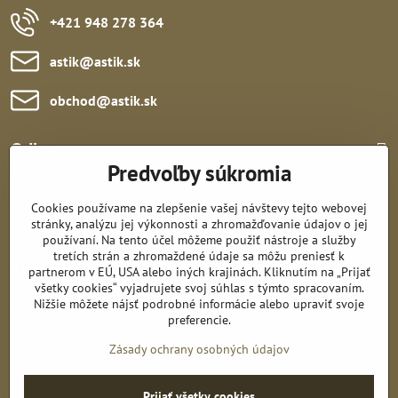
+421 948 278 364
astik​@astik​.sk
obchod​@astik​.sk
Odkazy:
Predvoľby súkromia
Cookies používame na zlepšenie vašej návštevy tejto webovej
stránky, analýzu jej výkonnosti a zhromažďovanie údajov o jej
používaní. Na tento účel môžeme použiť nástroje a služby
tretích strán a zhromaždené údaje sa môžu preniesť k
Sledujte nás:
partnerom v EÚ, USA alebo iných krajinách. Kliknutím na „Prijať
všetky cookies“ vyjadrujete svoj súhlas s týmto spracovaním.
Nižšie môžete nájsť podrobné informácie alebo upraviť svoje
Všetko k nákupu:
preferencie.
Zásady ochrany osobných údajov
Prijať všetky cookies
©
2026
Copyright