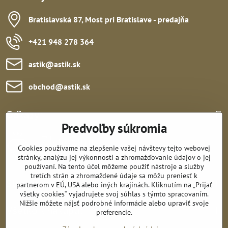
Bratislavská 87, Most pri Bratislave - predajňa
+421 948 278 364
astik​@astik​.sk
obchod​@astik​.sk
Odkazy:
Predvoľby súkromia
Cookies používame na zlepšenie vašej návštevy tejto webovej
stránky, analýzu jej výkonnosti a zhromažďovanie údajov o jej
používaní. Na tento účel môžeme použiť nástroje a služby
tretích strán a zhromaždené údaje sa môžu preniesť k
Sledujte nás:
partnerom v EÚ, USA alebo iných krajinách. Kliknutím na „Prijať
všetky cookies“ vyjadrujete svoj súhlas s týmto spracovaním.
Nižšie môžete nájsť podrobné informácie alebo upraviť svoje
Všetko k nákupu:
preferencie.