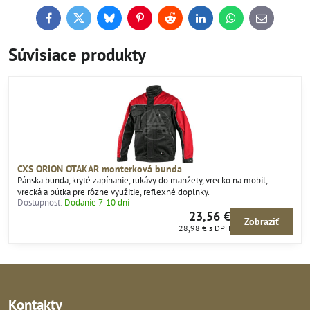
Facebook
Twitter
Bluesky
Pinterest
Reddit
LinkedIn
WhatsApp
E-
mail
Súvisiace produkty
CXS ORION OTAKAR monterková bunda
Pánska bunda, kryté zapínanie, rukávy do manžety, vrecko na mobil,
vrecká a pútka pre rôzne využitie, reflexné doplnky.
Dostupnosť:
Dodanie 7-10 dní
23,56 €
Zobraziť
28,98 €
s DPH
Kontakty