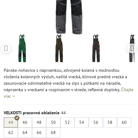
Pánske nohavice s náprsenkou, zdvojené kolená s možnosťou
vloženia kolenných výstuh, našité vrecká, klinové predné vrecká a
zasunovacie odnímateľné vrecká na zips s pútkami na náradie,
náprsenka s vreckami a rozpínaním v strede, reflexné doplnky.
Čítajte
viac
VELKOSTI pracovné oblečenie
44
46
48
50
52
54
56
58
60
62
64
66
68